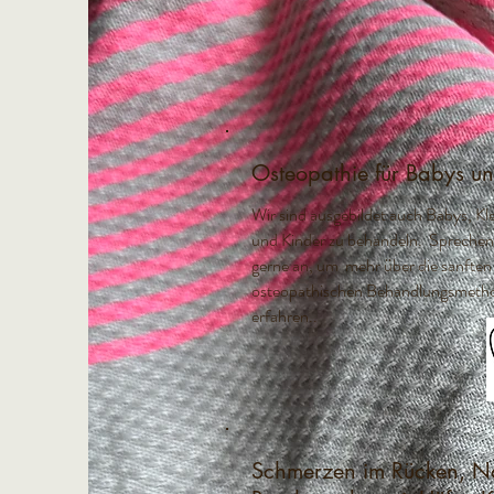
Osteopathie für Babys u
Wir sind ausgebildet auch Babys, Kl
und Kinder zu behandeln. Sprechen
gerne an, um mehr über die sanften
osteopathischen Behandlungsmeth
erfahren..
Schmerzen im Rücken, Nac