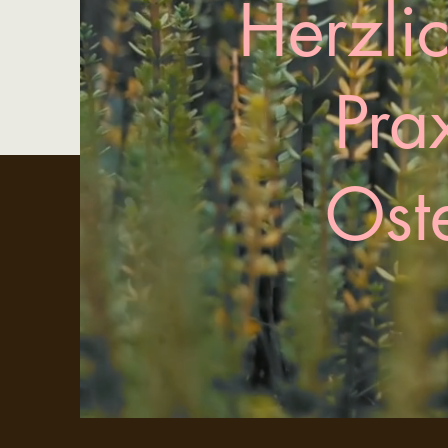
Herzli
Pra
Ost