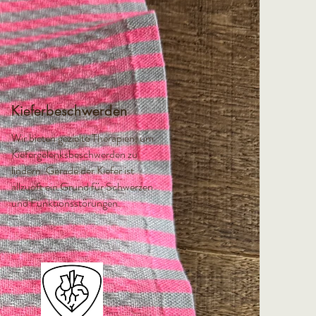
Kieferbeschwerden
Wir bieten gezielte Therapien, um
Kiefergelenksbeschwerden zu
lindern. Gerade der Kiefer ist
allzuoft ein Grund für Schwerzen
und Funktionsstörungen.