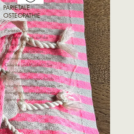
PARIETALE
OSTEOPATHIE
Parietale Osteopathie
konzentriert sich auf die
Struktur des
Bewegungsapparates,
insbesondere auf Knochen,
Gelenke und Muskeln. Sie
behandelt Schmerzen und
Funktionsstörungen durch
gezielte manuelle Techniken, um
Beweglichkeit zu verbessern und
Spannungen zu lösen.