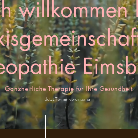
ch willkommen 
xisgemeinschaft
eopathie Eimsbü
Ganzheitliche Therapie für Ihre Gesundheit
Jetzt Termin vereinbaren