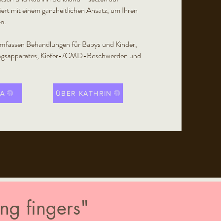
ert mit einem ganzheitlichen Ansatz, um Ihren
en.
umfassen Behandlungen für Babys und Kinder,
gsapparates, Kiefer-/CMD-Beschwerden und
JA
ÜBER KATHRIN
ng fingers"