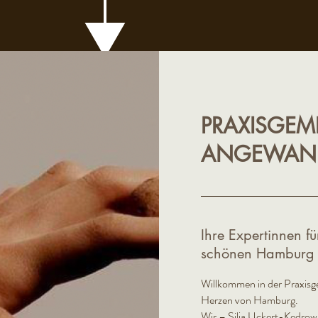
PRAXISGEM
ANGEWAND
Ihre Expertinnen f
schönen Hamburg E
Willkommen in der Praxisg
Herzen von Hamburg.
Wir – Silja Uckert-Kedrowi