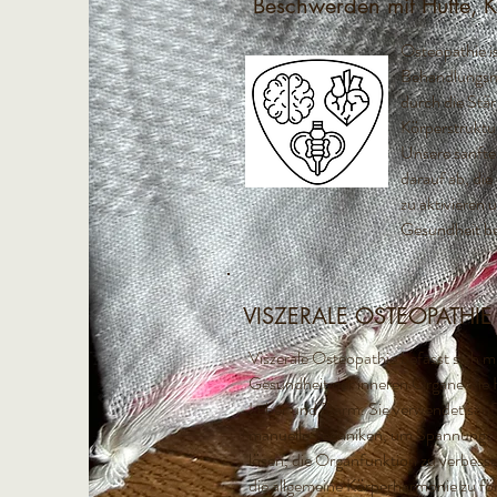
Beschwerden mit Hüfte, K
Osteopathie is
Behandlungsm
durch die Stä
Körperstruktu
Unsere sanfte
darauf ab, die
zu aktivieren 
Gesundheit be
VISZERALE OSTEOPATHIE
Viszerale Osteopathie befasst sich mi
Gesundheit der inneren Organe wie 
Leber und Darm. Sie verwendet sanf
manuelle Techniken, um Spannunge
lösen, die Organfunktion zu verbess
die allgemeine Körperharmonie zu fö