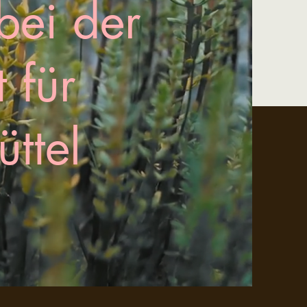
bei der
 für
ttel