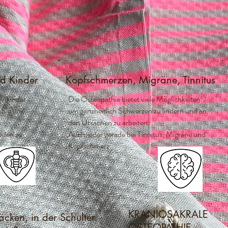
nd Kinder
Kopfschmerzen, Migräne, Tinnitus
einkinder
Die Osteopathie bietet viele Möglichkeiten
 Sie uns
um ganzheitlich Schwerzen zu lindern und an
den Ursachen zu arbeiten.
oden zu
Auch, oder gerade bei Tinnitus, Migräne und
Kopfschmerz.
KRANIOSAKRALE
ken, in der Schulter.
OSTEOPATHIE