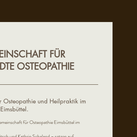
EINSCHAFT FÜR
TE OSTEOPATHIE
ür Osteopathie und Heilpraktik im
imsbüttel.
emeinschaft für Osteopathie Eimsbüttel im
tsch und Kathrin Schaland – setzen auf