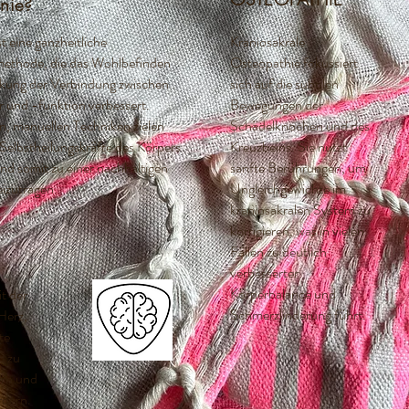
nie?
t eine ganzheitliche
Kraniosakrale
ethode, die das Wohlbefinden
Osteopathie fokussiert
rkung der Verbindung zwischen
sich auf die subtilen
r und -funktion verbessert.
Bewegungen der
n, manuellen Techniken zielen
Schädelknochen und des
 Selbstheilungskräfte des Körpers
Kreuzbeins. Sie nutzt
und somit zu einer nachhaltigen
sanfte Berührungen, um
izutragen.
Ungleichgewichte im
kraniosakralen System zu
korrigieren, was in vielen
Fällen zu deutlich
verbesserter
Körperbalance und
t der
Schmerzlinderung führt.
Herz,
te
n zu
ern und
rdern.